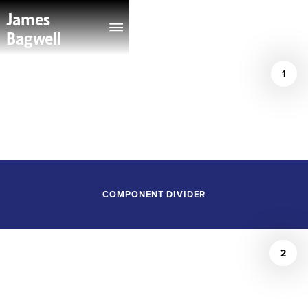
James
Bagwell
1
/
Sean Piccoli
COMPONENT DIVIDER
2